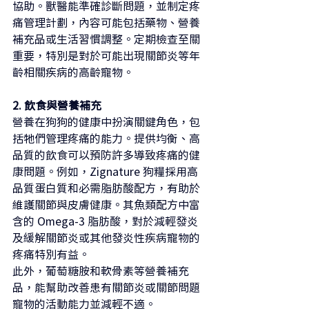
協助。獸醫能準確診斷問題，並制定疼
痛管理計劃，內容可能包括藥物、營養
補充品或生活習慣調整。定期檢查至關
重要，特別是對於可能出現關節炎等年
齡相關疾病的高齡寵物。
2. 飲食與營養補充
營養在狗狗的健康中扮演關鍵角色，包
括牠們管理疼痛的能力。提供均衡、高
品質的飲食可以預防許多導致疼痛的健
康問題。例如，Zignature 狗糧採用高
品質蛋白質和必需脂肪酸配方，有助於
維護關節與皮膚健康。其魚類配方中富
含的 Omega-3 脂肪酸，對於減輕發炎
及緩解關節炎或其他發炎性疾病寵物的
疼痛特別有益。
此外，葡萄糖胺和軟骨素等營養補充
品，能幫助改善患有關節炎或關節問題
寵物的活動能力並減輕不適。