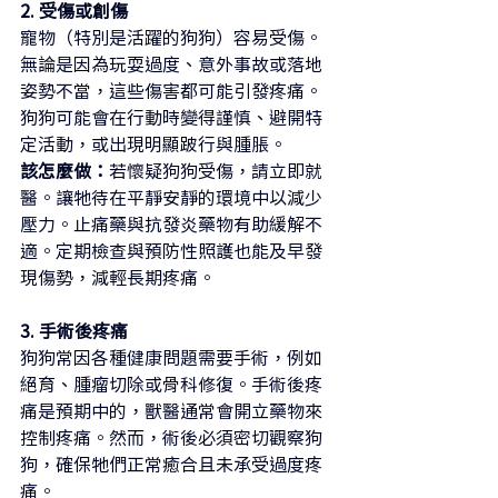
2. 受傷或創傷
寵物（特別是活躍的狗狗）容易受傷。
無論是因為玩耍過度、意外事故或落地
姿勢不當，這些傷害都可能引發疼痛。
狗狗可能會在行動時變得謹慎、避開特
定活動，或出現明顯跛行與腫脹。
該怎麼做：
若懷疑狗狗受傷，請立即就
醫。讓牠待在平靜安靜的環境中以減少
壓力。止痛藥與抗發炎藥物有助緩解不
適。定期檢查與預防性照護也能及早發
現傷勢，減輕長期疼痛。
3. 手術後疼痛
狗狗常因各種健康問題需要手術，例如
絕育、腫瘤切除或骨科修復。手術後疼
痛是預期中的，獸醫通常會開立藥物來
控制疼痛。然而，術後必須密切觀察狗
狗，確保牠們正常癒合且未承受過度疼
痛。