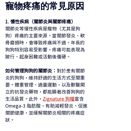
寵物疼痛的常見原因
1. 慢性疾病（關節炎與關節疼痛）
關節炎等慢性疾病是寵物（尤其是狗
狗）疼痛的主要來源。當關節發炎、軟
骨磨損時，會導致疼痛與不適。年長的
狗狗特別容易受影響，疼痛可能表現為
跛行、起身困難或活動後僵硬。
如何管理狗狗的關節炎：
對於患有關節
炎的狗狗，維持舒適的生活方式至關重
要。體重管理、適量運動，以及獸醫開
立的抗發炎藥物，都能顯著改善狗狗的
生活品質。此外，
Zignature 狗糧
富含 
Omega-3 脂肪酸，有助減輕發炎、促進
關節健康，並緩解關節炎相關的疼痛症
狀。