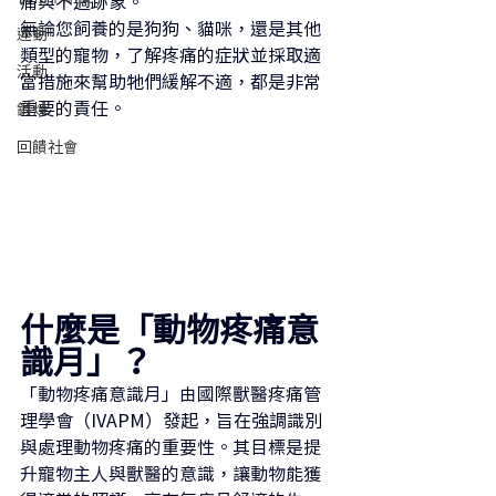
痛與不適跡象。
無論您飼養的是狗狗、貓咪，還是其他
運動
類型的寵物，了解疼痛的症狀並採取適
活動
當措施來幫助牠們緩解不適，都是非常
重要的責任。
鍛煉
回饋社會
什麼是「動物疼痛意
識月」？
「動物疼痛意識月」由國際獸醫疼痛管
理學會（IVAPM）發起，旨在強調識別
與處理動物疼痛的重要性。其目標是提
升寵物主人與獸醫的意識，讓動物能獲