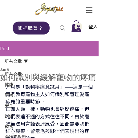
登入
哪裡購買？
Post
所有文章
Jan 6
所有文章
如何識別與緩解寵物的疼痛
健康
九月是「動物疼痛意識月」——這是一個
專門教育寵物主人如何識別和管理愛寵
玩樂
疼痛的重要時節。
安全
正如人類一樣，動物也會經歷疼痛，但
訓練
牠們表達不適的方式往往不同。由於寵
物無法用言語表達感受，因此需要我們
飲食
細心觀察，留意毛孩夥伴們表現出的疼
食物不耐受