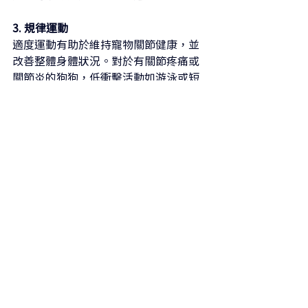
3. 規律運動
適度運動有助於維持寵物關節健康，並
改善整體身體狀況。對於有關節疼痛或
關節炎的狗狗，低衝擊活動如游泳或短
時間、溫和的散步，可以預防僵硬、維
持活動力，同時避免造成進一步不適。
4. 環境調整
在家中進行一些小改變，能大幅提升寵
物的舒適度，特別是對於行動不便的狗
狗。提供柔軟的床墊以減輕疼痛關節的
壓力、使用斜坡代替台階，並確保狗狗
能輕鬆取得飲水、食物及牠最喜歡的休
息地點。
動物疼痛意識月是關注寵物福祉的重要
時機。了解狗狗與其他寵物疼痛的原因
並辨識相關跡象，能幫助您主動採取措