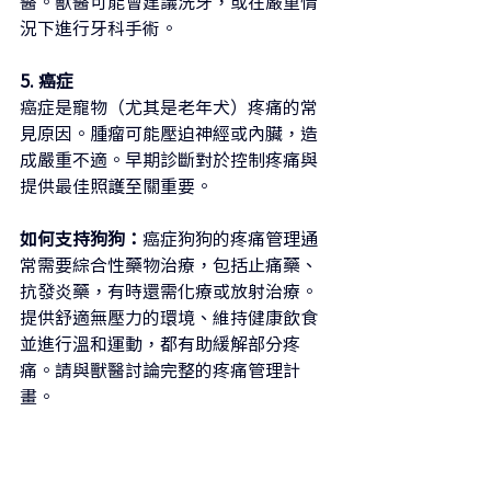
醫。獸醫可能會建議洗牙，或在嚴重情
況下進行牙科手術。
5. 癌症
癌症是寵物（尤其是老年犬）疼痛的常
見原因。腫瘤可能壓迫神經或內臟，造
成嚴重不適。早期診斷對於控制疼痛與
提供最佳照護至關重要。
如何支持狗狗：
癌症狗狗的疼痛管理通
常需要綜合性藥物治療，包括止痛藥、
抗發炎藥，有時還需化療或放射治療。
提供舒適無壓力的環境、維持健康飲食
並進行溫和運動，都有助緩解部分疼
痛。請與獸醫討論完整的疼痛管理計
畫。