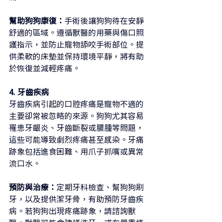
幫助狗狗康復：
手術後讓狗狗待在安靜
舒適的區域。遵循獸醫的用藥與傷口照
護指示，並防止寵物舔咬手術部位。提
供柔軟的床墊並保持環境平靜，將有助
於恢復並減輕疼痛。
4. 牙齒疾病
牙齒疾病引起的口腔疼痛是寵物不適的
主要卻常被忽略的來源。狗狗尤其容易
罹患牙齦炎、牙齒斷裂或膿腫等問題，
這些可能導致劇烈疼痛甚至感染。牙痛
跡象包括進食困難、用爪子抓嘴或異常
流口水。
預防與治療：
定期牙科檢查、幫狗狗刷
牙，以及提供潔牙骨，有助預防牙齒疾
病。若狗狗出現疼痛跡象，請諮詢獸