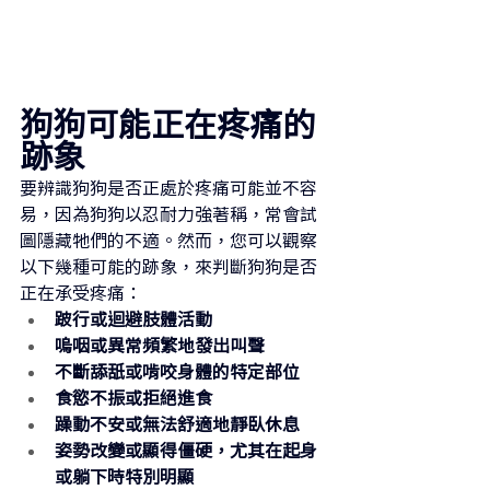
狗狗可能正在疼痛的
跡象
要辨識狗狗是否正處於疼痛可能並不容
易，因為狗狗以忍耐力強著稱，常會試
圖隱藏牠們的不適。然而，您可以觀察
以下幾種可能的跡象，來判斷狗狗是否
正在承受疼痛：
跛行或迴避肢體活動
嗚咽或異常頻繁地發出叫聲
不斷舔舐或啃咬身體的特定部位
食慾不振或拒絕進食
躁動不安或無法舒適地靜臥休息
姿勢改變或顯得僵硬，尤其在起身
或躺下時特別明顯