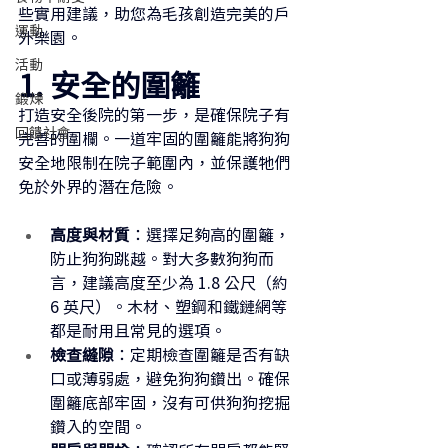
些實用建議，助您為毛孩創造完美的戶
運動
外樂園。
活動
1. 安全的圍籬
鍛煉
打造安全後院的第一步，是確保院子有
回饋社會
完善的圍欄。一道牢固的圍籬能將狗狗
安全地限制在院子範圍內，並保護牠們
免於外界的潛在危險。
高度與材質
：選擇足夠高的圍籬，
防止狗狗跳越。對大多數狗狗而
言，建議高度至少為 1.8 公尺（約 
6 英尺）。木材、塑鋼和鐵鏈網等
都是耐用且常見的選項。
檢查縫隙
：定期檢查圍籬是否有缺
口或薄弱處，避免狗狗鑽出。確保
圍籬底部牢固，沒有可供狗狗挖掘
鑽入的空間。