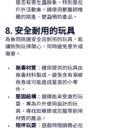
是否有寄生蟲跡象，特別是在
戶外活動後。請使用獸醫師推
薦的跳蚤、壁蝨預防產品。
8. 安全耐用的玩具
為後院挑選安全且耐用的玩具，能
讓狗狗玩得開心，同時避免意外或
傷害。
無毒材質
：確保提供的玩具由
無毒材料製成。避免含有易被
吞食或可能造成窒息的小零
件。
堅固結構
：選擇能承受激烈玩
耍、專為戶外使用設計的玩
具。尋找如橡膠或尼龍等耐用
材質的產品。
陪伴玩耍
：遊戲時間請務必在