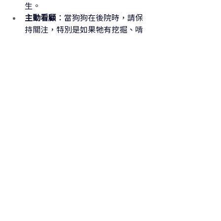
生。
主動看顧
：當狗狗在後院時，請保
持關注，特別是如果牠有挖掘、啃
咬或試圖逃脫的傾向。主動看顧能
有效防止意外，確保狗狗的安全。
正向鼓勵
：使用正向強化技巧來鼓
勵狗狗在後院表現良好行為。當狗
狗遵守指令或安全玩耍時，請用零
食、口頭讚美或遊戲時間作為獎
勵。
10. 季節性調整
根據不同季節調整您的後院設置，能讓
狗狗全年保持舒適與安全。
夏季
：提供充足的陰涼處和飲水，
幫助狗狗保持涼爽。避免在一天中
最炎熱的時段讓狗狗長時間待在戶