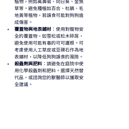
植物，例如萬壽菊、向日葵、金魚
草等。避免種植如百合、杜鵑、毛
地黃等植物，若誤食可能對狗狗造
成傷害。
覆蓋物與地表鋪材
：使用對寵物安
全的覆蓋物，如雪松或松木碎屑，
避免使用可能有毒的可可護根。可
考慮使用人工草皮或豆礫石作為地
表鋪材，以降低狗狗誤食的風險。
殺蟲劑與肥料
：請避免在庭院中使
用化學殺蟲劑和肥料。選擇天然替
代品，或諮詢您的獸醫師以獲取安
全建議。