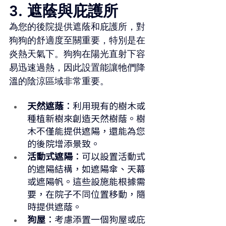
3. 遮蔭與庇護所
為您的後院提供遮蔭和庇護所，對
狗狗的舒適度至關重要，特別是在
炎熱天氣下。狗狗在陽光直射下容
易迅速過熱，因此設置能讓牠們降
溫的陰涼區域非常重要。
天然遮蔭
：利用現有的樹木或
種植新樹來創造天然樹蔭。樹
木不僅能提供遮陽，還能為您
的後院增添景致。
活動式遮陽
：可以設置活動式
的遮陽結構，如遮陽傘、天幕
或遮陽帆。這些設施能根據需
要，在院子不同位置移動，隨
時提供遮蔭。
狗屋
：考慮添置一個狗屋或庇