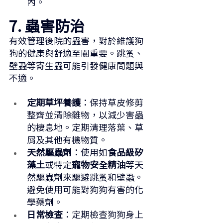
內。
7. 蟲害防治
有效管理後院的蟲害，對於維護狗
狗的健康與舒適至關重要。跳蚤、
壁蝨等寄生蟲可能引發健康問題與
不適。
定期草坪養護
：保持草皮修剪
整齊並清除雜物，以減少害蟲
的棲息地。定期清理落葉、草
屑及其他有機物質。
天然驅蟲劑
：使用如
食品級矽
藻土
或特定
寵物安全精油
等天
然驅蟲劑來驅避跳蚤和壁蝨。
避免使用可能對狗狗有害的化
學藥劑。
日常檢查
：定期檢查狗狗身上