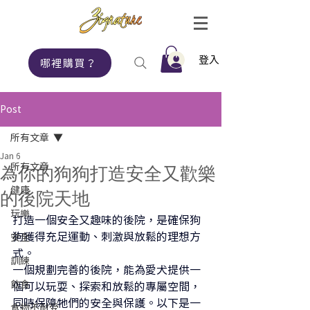
登入
哪裡購買？
Post
所有文章
Jan 6
所有文章
為你的狗狗打造安全又歡樂
健康
的後院天地
玩樂
打造一個安全又趣味的後院，是確保狗
狗獲得充足運動、刺激與放鬆的理想方
安全
式。
訓練
一個規劃完善的後院，能為愛犬提供一
飲食
個可以玩耍、探索和放鬆的專屬空間，
同時保障牠們的安全與保護。以下是一
食物不耐受