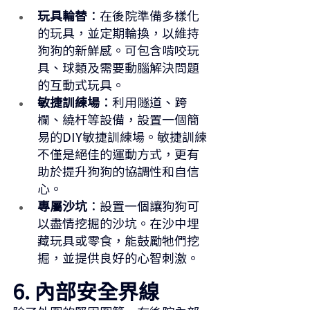
玩具輪替
：在後院準備多樣化
的玩具，並定期輪換，以維持
狗狗的新鮮感。可包含啃咬玩
具、球類及需要動腦解決問題
的互動式玩具。
敏捷訓練場
：利用隧道、跨
欄、繞杆等設備，設置一個簡
易的DIY敏捷訓練場。敏捷訓練
不僅是絕佳的運動方式，更有
助於提升狗狗的協調性和自信
心。
專屬沙坑
：設置一個讓狗狗可
以盡情挖掘的沙坑。在沙中埋
藏玩具或零食，能鼓勵牠們挖
掘，並提供良好的心智刺激。
6. 內部安全界線