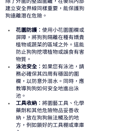
除了外圍的堅固圍籬，在後院內部
建立安全界線同樣重要，能保護狗
狗遠離潛在危險。
花園防護
：使用小花園圍欄或
屏障，將狗狗隔離在種有嬌貴
植物或蔬菜的區域之外。這能
防止狗狗挖壞植物或誤食有害
物質。
泳池安全
：如果您有泳池，請
務必確保其四周有穩固的圍
欄，以防意外溺水。同時，應
教導狗狗如何安全地進出泳
池。
工具收納
：將園藝工具、化學
藥劑和其他危險物品妥善收
納，放在狗狗無法觸及的地
方，例如鎖好的工具棚或車庫