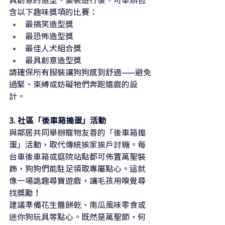
具創意的造型。變裝遊行後，可舉辦包
含以下趣味獎項的比賽：
最搞笑造型獎
最恐怖造型獎
最佳人犬組合獎
最具創意造型獎
請確保所有服裝讓狗狗感到舒適——避免
過緊、束縛或妨礙牠們奔跑嬉戲的設
計。
3. 社區「後車箱搗蛋」活動
與鄰居共同舉辦寵物友善的「後車箱搗
蛋」活動，取代傳統挨家挨戶討糖。每
台車後車箱或庭院站點都可佈置萬聖裝
飾，狗狗們能駐足領取專屬點心。這就
像一場詭趣尋寶遊戲，讓毛孩用嗅覺尋
找獎勵！
建議準備花生醬餅乾、南瓜風味零食或
迷你狗玩具等點心。既然是萬聖節，何