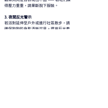
得壓力重重，請果斷脫下服裝。
3. 夜間反光警示
若派對延伸至戶外或進行社區散步，請
確保狗狗的身影清晰可見。選用反光牽
繩或項圈，甚至穿戴發光胸背帶，讓牠
們在黑暗中保持安全。
4. 設置專屬安靜區
即使最善交際的狗狗也可能感到壓力，
請預備一個安靜角落，讓牠們在派對過
於喧鬧時能暫時撤退。鋪上舒適的床墊
或準備裝有愛用玩具的運輸籠，都是理
想選擇。
舉辦一場寵物友善的萬聖節派對，是讓
毛茸摯友參與所有詭趣歡樂的絕佳方
式。無論是變裝比賽、點心咬咬樂，還
是後車箱搗蛋探險，都有無數點子能讓