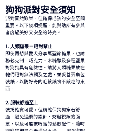
狗狗派對安全須知
派對固然歡樂，但確保毛孩的安全至關
重要。以下幾項提醒，能幫助所有參與
者度過美好又安全的時光。
1. 人類糖果＝絕對禁止
即使再想與愛犬分享萬聖節糖果，也請
務必克制。巧克力、木糖醇及多種堅果
對狗狗具有危險性。請將人類糖果放在
牠們絕對無法觸及之處，並妥善丟棄包
裝紙，以防好奇的毛孩誤食不該吃的東
西。
2. 服裝舒適至上
裝扮確實可愛，但請確保狗狗穿著舒
適。避免過緊的設計、妨礙視線的面
罩，以及可能被啃落的鬆散配件。隨時
觀察狗狗是否表現出不適 —— 若牠們顯