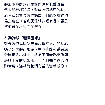
將無木糖醇的花生醬與原味乳酪混合，
倒入紙杯模冷凍，製成冰涼綿密的點
心。這款零食製作簡單，且絕對讓狗狗
為之瘋狂。若您居住地氣候尚暖，更是
幫毛孩消暑的完美選擇。
3. 狗狗版「糖果玉米」
想要製作健康又充滿萬聖節氣息的點心
嗎？只需將南瓜泥、原味
乳酪
和番薯泥
分層填入小杯中。成品不僅看起來像節
慶感十足的糖果玉米，而且完全適合狗
狗食用，滿載對牠們有益的營養成分。