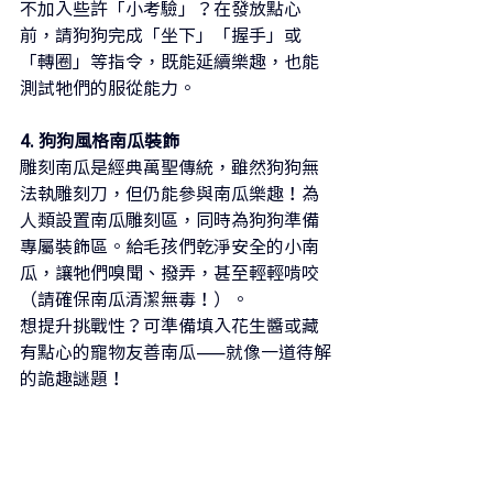
不加入些許「小考驗」？在發放點心
前，請狗狗完成「坐下」「握手」或
「轉圈」等指令，既能延續樂趣，也能
測試牠們的服從能力。
4. 狗狗風格南瓜裝飾
雕刻南瓜是經典萬聖傳統，雖然狗狗無
法執雕刻刀，但仍能參與南瓜樂趣！為
人類設置南瓜雕刻區，同時為狗狗準備
專屬裝飾區。給毛孩們乾淨安全的小南
瓜，讓牠們嗅聞、撥弄，甚至輕輕啃咬
（請確保南瓜清潔無毒！）。
想提升挑戰性？可準備填入花生醬或藏
有點心的寵物友善南瓜——就像一道待解
的詭趣謎題！