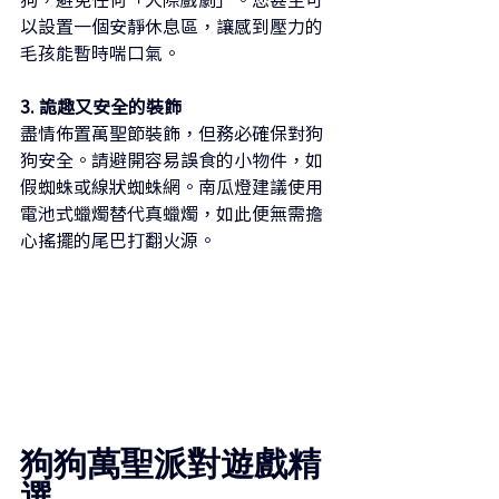
狗，避免任何「犬際戲劇」。您甚至可
以設置一個安靜休息區，讓感到壓力的
毛孩能暫時喘口氣。
3. 詭趣又安全的裝飾
盡情佈置萬聖節裝飾，但務必確保對狗
狗安全。請避開容易誤食的小物件，如
假蜘蛛或線狀蜘蛛網。南瓜燈建議使用
電池式蠟燭替代真蠟燭，如此便無需擔
心搖擺的尾巴打翻火源。
狗狗萬聖派對遊戲精
選