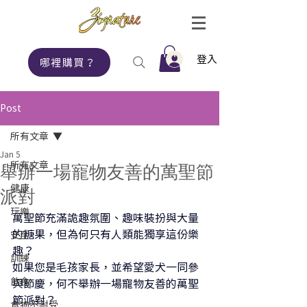
登入
哪裡購買？
Post
所有文章
Jan 5
所有文章
舉辦一場寵物友善的萬聖節
健康
派對
玩樂
萬聖節充滿詭趣氛圍、趣味裝扮與大量
的糖果，但為何只有人類能獨享這份樂
安全
趣？
訓練
如果您是毛孩家長，並希望愛犬一同參
飲食
與節慶，何不舉辦一場寵物友善的萬聖
節派對？
食物不耐受