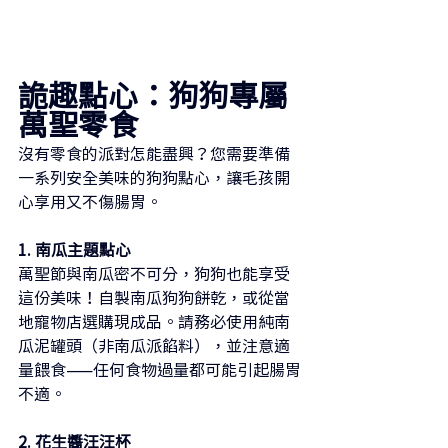
詭趣點心：狗狗專屬
萬聖零食
沒有零食的派對怎能盡興？您需要準備
一系列安全美味的狗狗點心，讓毛孩開
心享用又不傷腸胃。
1. 南瓜主題點心
萬聖節與南瓜密不可分，狗狗也能享受
這份美味！自製南瓜狗狗餅乾，或從當
地寵物店選購現成品。請務必使用純南
瓜泥罐頭（非南瓜派餡料），並注意適
量餵食——任何食物過量都可能引起腸胃
不適。
2. 花生醬汪汪杯