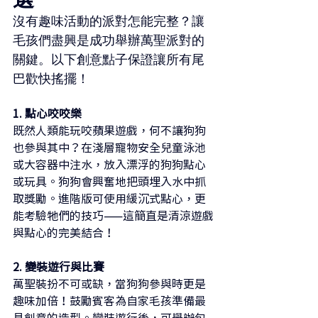
沒有趣味活動的派對怎能完整？讓
毛孩們盡興是成功舉辦萬聖派對的
關鍵。以下創意點子保證讓所有尾
巴歡快搖擺！
1. 點心咬咬樂
既然人類能玩咬蘋果遊戲，何不讓狗狗
也參與其中？在淺層寵物安全兒童泳池
或大容器中注水，放入漂浮的狗狗點心
或玩具。狗狗會興奮地把頭埋入水中抓
取獎勵。進階版可使用緩沉式點心，更
能考驗牠們的技巧——這簡直是清涼遊戲
與點心的完美結合！
2. 變裝遊行與比賽
萬聖裝扮不可或缺，當狗狗參與時更是
趣味加倍！鼓勵賓客為自家毛孩準備最