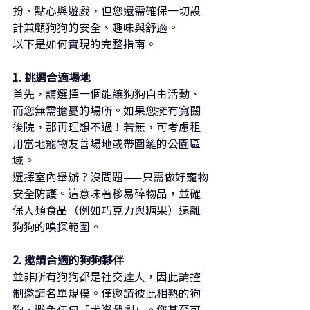
扮、點心與遊戲，但您還需確保一切設
計兼顧狗狗的安全、趣味與舒適。
以下是如何實現的完整指南。
1. 挑選合適場地
首先，請選擇一個能讓狗狗自由活動、
而您無需擔憂的場所。如果您擁有寬闊
後院，那再理想不過！若無，可考慮租
用當地寵物友善場地或帶圍籬的公園區
域。
選擇室內舉辦？沒問題——只需做好寵物
安全防護。這意味著移易碎物品，並確
保人類食品（例如巧克力與糖果）遠離
狗狗的嗅探範圍。
2. 邀請合適的狗狗夥伴
並非所有狗狗都是社交達人，因此請控
制邀請名單規模。僅邀請彼此相熟的狗