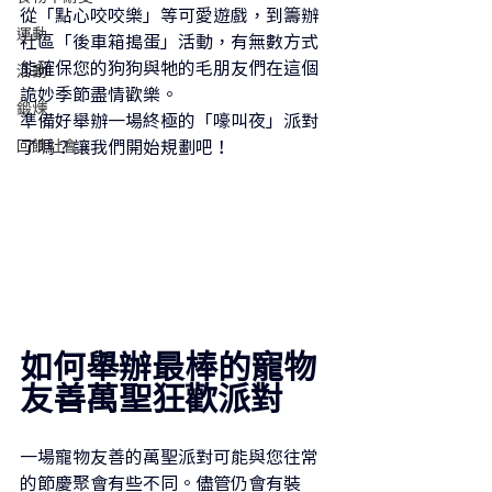
從「點心咬咬樂」等可愛遊戲，到籌辦
運動
社區「後車箱搗蛋」活動，有無數方式
能確保您的狗狗與牠的毛朋友們在這個
活動
詭妙季節盡情歡樂。
鍛煉
準備好舉辦一場終極的「嚎叫夜」派對
回饋社會
了嗎？讓我們開始規劃吧！
如何舉辦最棒的寵物
友善萬聖狂歡派對
一場寵物友善的萬聖派對可能與您往常
的節慶聚會有些不同。儘管仍會有裝