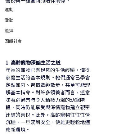
喜悅與一種全新的陪伴關係。
運動
活動
鍛煉
回饋社會
1. 高齡寵物深諳生活之道
年長的寵物已有足夠的生活經驗，懂得
家庭生活的基本規則。牠們通常已學會
定點如廁、習慣牽繩散步，甚至可能理
解基本指令。對許多領養者而言，這意
味著跳過有時令人精疲力竭的幼寵階
段，同時仍能享受與深情寵物建立親密
連結的喜悅。此外，高齡寵物往往性情
沉穩，一旦感到安全，便能更輕鬆地適
應新環境。