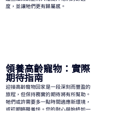
度，並讓牠們更有歸屬感。
領養高齡寵物：實際
期待指南
迎接高齡寵物回家是一段深刻而豐盈的
旅程，但保持務實的期待將有所幫助。
牠們或許需要多一點時間適應新環境，
或初期略顯羞怯。您的耐心與始終如一
的關懷，將幫助牠們逐漸放鬆——不久
後，您將擁有一位全心忠誠、並因陪伴
在側而心懷感激的生命夥伴。