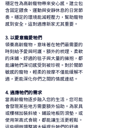
穩定性為高齡寵物帶來安心感。建立包
含固定餵食、運動與安靜休息的日常節
奏。穩定的環境能減輕壓力，幫助寵物
感到安全，這對適應新家尤其重要。
3. 以愛意寵愛牠們
領養高齡寵物，意味著在牠們最需要的
時刻給予愛與呵護。額外的梳理、柔軟
的床鋪、舒適的毯子與大量的擁抱，都
能讓牠們深切感受到被珍視。對於關節
敏感的寵物，輕柔的按摩不僅能緩解不
適，更能深化你們之間的情感連結。
4. 適應牠們的需求
當高齡寵物逐步融入您的生活，您可能
會發現某些地方需要額外協助。為家具
或樓梯加裝斜坡、鋪設地板防滑墊，或
使用架高式食碗，都能讓生活更輕鬆。
這些細微調整將大幅提升牠們的舒適