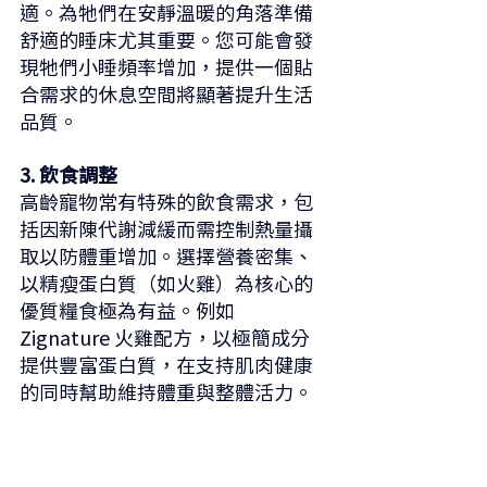
適。為牠們在安靜溫暖的角落準備
舒適的睡床尤其重要。您可能會發
現牠們小睡頻率增加，提供一個貼
合需求的休息空間將顯著提升生活
品質。
3. 飲食調整
高齡寵物常有特殊的飲食需求，包
括因新陳代謝減緩而需控制熱量攝
取以防體重增加。選擇營養密集、
以精瘦蛋白質（如火雞）為核心的
優質糧食極為有益。例如 
Zignature 火雞配方，以極簡成分
提供豐富蛋白質，在支持肌肉健康
的同時幫助維持體重與整體活力。