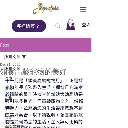
登入
哪裡購買？
Post
所有文章
Dec 31, 2025
所有文章
領養高齡寵物的美好
健康
十一月是「領養高齡寵物月」，正是探
索將年長毛孩帶入生活，獨特且充滿意
玩樂
義體驗的最佳時機。雖然幼犬幼貓總是
安全
吸引眾多目光，但高齡寵物自有一份獨
訓練
特魅力，並能為您的生活帶來意想不到
的美好契合。以下將說明，領養高齡寵
飲食
物是如何為您的生活，注入無可比擬的
食物不耐受