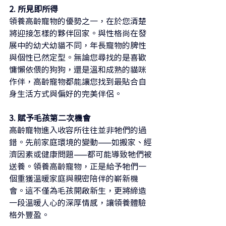
2. 所見即所得
領養高齡寵物的優勢之一，在於您清楚
將迎接怎樣的夥伴回家。與性格尚在發
展中的幼犬幼貓不同，年長寵物的脾性
與個性已然定型。無論您尋找的是喜歡
慵懶依偎的狗狗，還是溫和成熟的貓咪
作伴，高齡寵物都能讓您找到最貼合自
身生活方式與偏好的完美伴侶。
3. 賦予毛孩第二次機會
高齡寵物進入收容所往往並非牠們的過
錯。先前家庭環境的變動——如搬家、經
濟因素或健康問題——都可能導致牠們被
送養。領養高齡寵物，正是給予牠們一
個重獲溫暖家庭與親密陪伴的嶄新機
會。這不僅為毛孩開啟新生，更將締造
一段溫暖人心的深厚情感，讓領養體驗
格外豐盈。