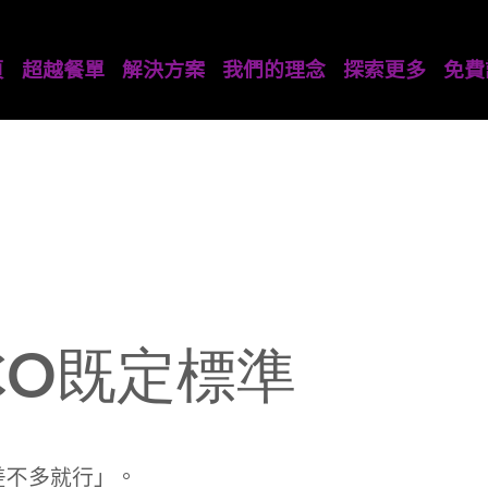
頁
超越餐單
解決方案
我們的理念
探索更多
免費
CO既定標準
差不多就行」。