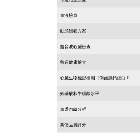
血液檢查
動態餵養方案
超音波心臟檢查
每週健康檢查
心臟生物標記檢測（例如肌鈣蛋白 I）
氨基酸和牛磺酸水平
血漿肉鹼分析
糞便品質評分