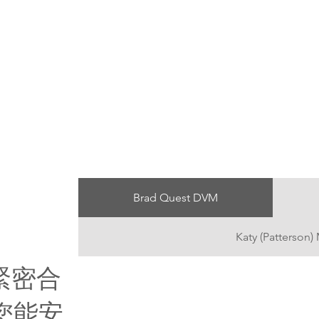
Brad Quest DVM
Katy (Patterson
s緊密合
您能安