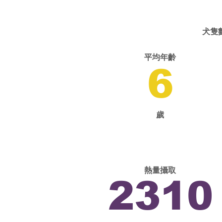
犬隻
平均年齡
6
歲
熱量攝取
2310