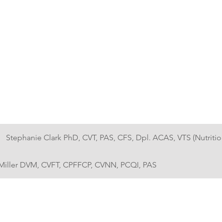
Stephanie Clark PhD, CVT, PAS, CFS, Dpl. ACAS, VTS (Nutritio
) Miller DVM, CVFT, CPFFCP, CVNN, PCQI, PAS