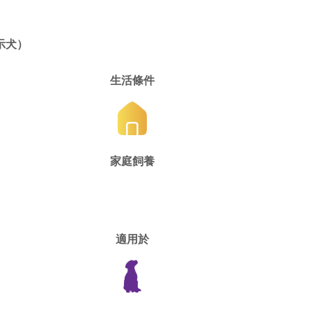
示犬）
生活條件
家庭飼養
適用於