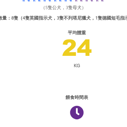
（5隻公犬，3隻母犬）
數量：8隻（4隻英國指示犬，3隻不列塔尼獵犬，1隻德國短毛指
平均體重
24
KG
餵食時間表