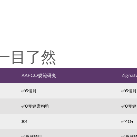
一目了然
AAFCO規範研究
Zign
✅6個月
✅6個月
✅8隻健康狗狗
✅8隻
❌4
✅40+
✅必測項目
✅必測