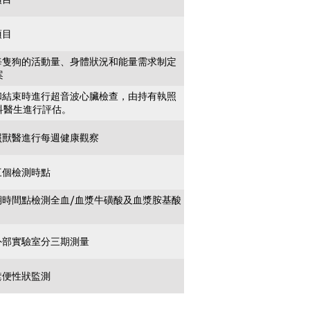
項目
每隻狗的活動量、身體狀況和能量需求制定
案
和結束時進行超音波心臟檢查，由持有執照
科醫生進行評估。
照獸醫進行每週健康觀察
三個檢測時點
期時間點檢測全血/血漿牛磺酸及血漿胺基酸
外部實驗室分三期測量
糞便性狀監測