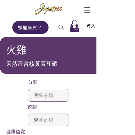
登入
哪裡購買？
火雞
天然富含核黃素和硒
分類
肉類
健康益處