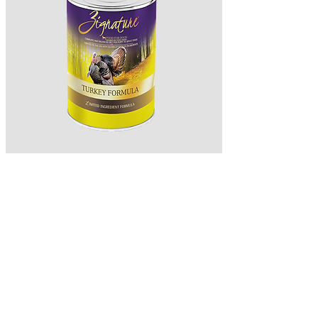
Zignature超越純天然狗罐頭：
火雞配方
查看詳情
罐頭