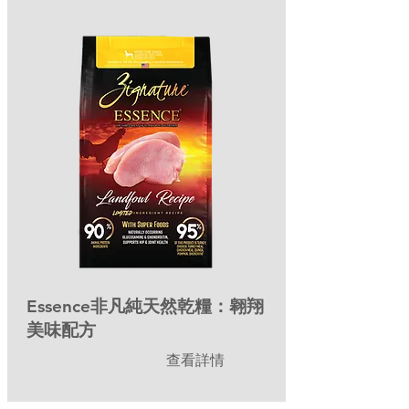
Essence非凡純天然乾糧：翱翔
美味配方
查看詳情