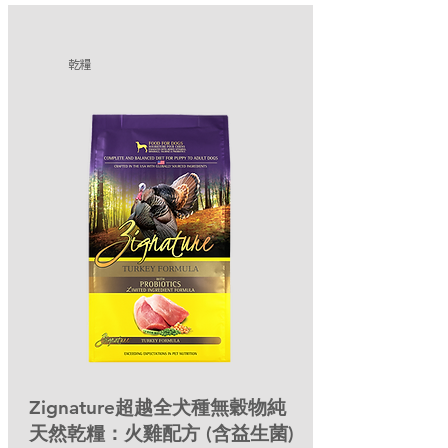
乾糧
Zignature超越全犬種無穀物純
天然乾糧：火雞配方 (含益生菌)