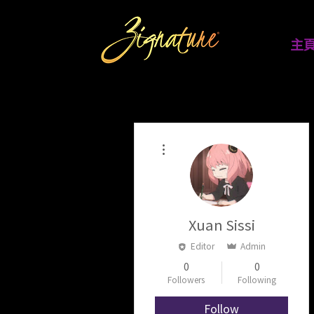
主
More actions
Xuan Sissi
Editor
Admin
0
0
Followers
Following
Follow