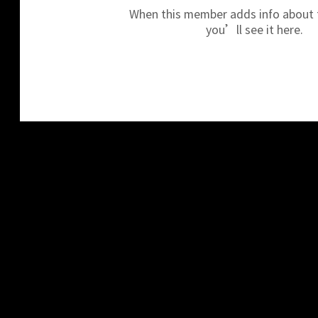
When this member adds info about 
you’ll see it here.
料採購