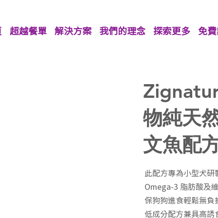
頁
超越餐單
解決方案
我們的理念
探索更多
免費
Zigna
物純天
文魚配方
此配方專為小型犬研
Omega-3 脂肪酸
保狗狗進食輕鬆無負
低成分配方兼具高誘