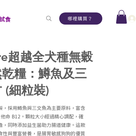
哪裡購買？
試食
ture超越全犬種無穀
然乾糧：鱒魚及三
 (細粒裝)
製，採用鱒魚與三文魚為主要原料，富含
及維他命 B12。顆粒大小經過精心調配，確
擔，同時添加益生菌助力腸道健康。這款
食性與豐富營養，是腸胃敏感狗狗的優質