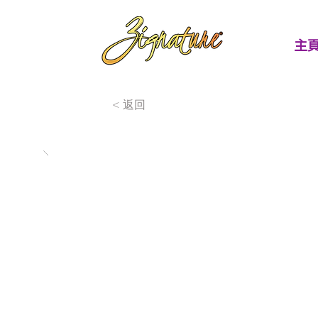
主
< 返回