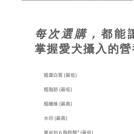
每次選購，
都能
掌握愛犬攝入的營
粗蛋白質 (最低)
​粗脂肪 (最低)
粗纖維 (最高)
水份 (最高)
奧米加６脂肪酸* (最低)