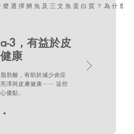
ga-3，有益於皮
節健康
HA 脂肪酸，有助於減少炎症
亮澤與皮膚健康—— 這些
核心優點。