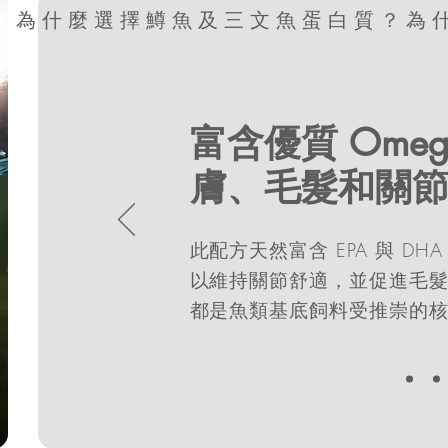
為什麼選擇鱒魚及三文魚蛋白質？
富含優質 Ome
膚、毛髮和關
此配方天然富含 EPA 與 D
以維持關節舒適，並促進毛髮
都是魚類基底飼料受推崇的