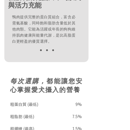
與活力充能
鴨肉提供完整的蛋白質組合，富含必
需氨基酸，同時飽和脂肪含量低於其
他肉類。它能為活躍或年長的狗狗維
持肌肉健康與能量代謝，是比高脂蛋
白更輕盈的優質選擇。
每次選購，
都能讓您安
心掌握愛犬攝入的營養
粗蛋白質 (最低)
9%
​粗脂肪 (最低)
7.5%
粗纖維 (最高)
1.5%