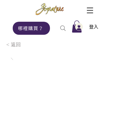
登入
哪裡購買？
< 返回