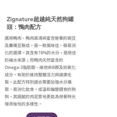
Zignature超越純天然狗罐
頭：鴨肉配方
選用鴨肉、鴨肉高湯與富含營養的豌豆
及鷹嘴豆製成，是一款風味佳、極易消
化的選擇。其含有78%的水分，是絕佳
的補水來源；而鴨肉天然富含的
Omega-3脂肪酸、維他命B群及抗氧化
成分，有助於維持整體活力與健康毛
髮。此配方特別適合需要加強水分攝
取、易消化飲食，或溫和輪替餵食的狗
狗，其細膩的肉泥質地更能為用餐時光
增添愉悅的多樣性。