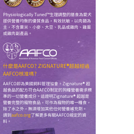
Physiologically Tuned™生理調整的膳食為愛犬
提供營養均衡的優質食品，有效抗敏，以肉類為
主，不含粟米、小麥、大豆、乳品或雞肉、雞蛋
或雞肉副產品。
什麼是AAFCO? ZIGNATURE®超越經過
AAFCO核准嗎?
AAFCO即為美國飼料管理協會。Zignature® 超
越食品的配方符合AAFCO制定的狗糧營養需求標
準的一切營養成分。這證明Zignature® 超越是
營養完整的寵物食品，可作為寵物的唯一糧食，
除了水之外，無須增加其他任何營養補充劑。
請到
aafco.org
了解更多有關AAFCO規定的資
料。