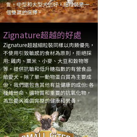
隻，中型和大型犬也好，細粒裝是一
個雙贏的選擇。
Zignature超越的好處
Zignature超越細粒裝同樣以肉類優先，
不使用引致敏感的食材為原則，拒絕採
用: 雞肉、粟米、小麥、大豆和穀物等
等，提供抗敏和低升糖指數的有營食品
給愛犬。除了單一動物蛋白質為主要成
份，我們還包含其他有益健康的成份: 各
種維他命、礦物質和重要的抗氧化物，
為您愛犬提供完整的健康和營養。