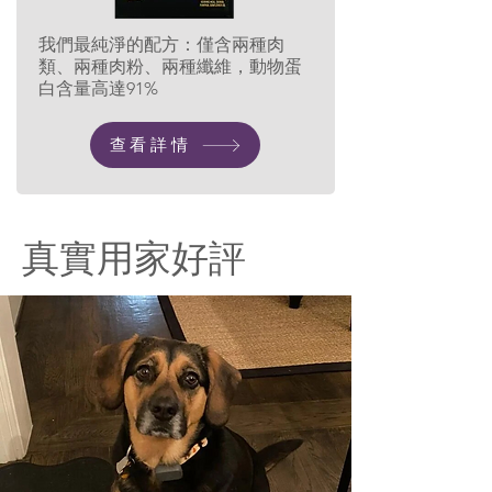
我們最純淨的配方：僅含兩種肉
類、兩種肉粉、兩種纖維，動物蛋
白含量高達91%
查看詳情
真實用家好評