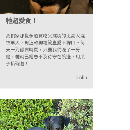
牠超愛食！
我們家那隻永遠貪吃又挑嘴的比高犬混
牧羊犬，對這款狗糧簡直愛不釋口。每
天一到餵食時間，只要我們晚了一分
鐘，牠就已經急不及待守在碗邊，用爪
子扒碗啦！
-Colin