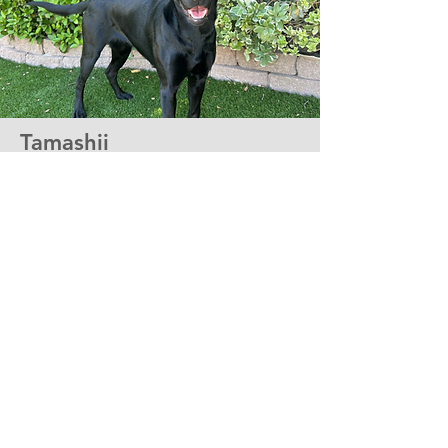
Tamashii
我從事犬隻訓練與營養指導逾十年，可以
毫不猶豫地說這款狗糧的出類拔萃。你們
對食材的嚴選堅持、優質蛋白來源、為敏
感犬隻精心設計的配方……正是像
Tamashii這樣的狗狗真正需要的，而市面
上能真正做到這些的品牌——少之又少。
-Ariana