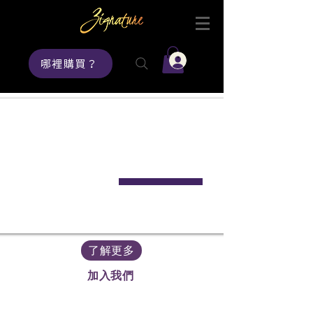
登入
哪裡購買？
給您狗狗的健康方案
透過提供豐富多樣的優質肉類營養選擇，幫助寵
物擁有更長壽、更健康的生活。
了解更多
加入我們