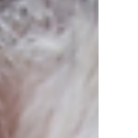
是十項實用建議，幫助您與愛犬在寵物友善活
動中共享愉快時光： 1. 事前研究活動詳情 參
加寵物友善活動前，事先研究活動內容非常重
要。了解細節能幫助您做好充分準備，確保活
動過程順利愉快。 活動時間表： 查看活動的
時間安排，了解各項活動的具體時段。這能幫
助您規劃行程，避免錯過任何有趣的環節。
規則與要求： 不同活動可能有各自的規定，
例如牽繩要求、疫苗證明或行為準則。務必遵
守這些規則，以免產生不必要的困擾。 場地
設施： 查詢活動場地提供的設施，例如飲水
站、遮陰區域和休息區等。了解這些資訊能讓
您更妥善地照顧狗狗的需求。 2. 準備必需品
清單 攜帶合適的用品能讓您和狗狗的一天更
加順利。以下是參加寵物友善活動時建議準備
的必備物品清單： 飲水與水碗： 補充水分至
關重要，尤其是在戶外活動時。請攜帶便攜式
水碗及足夠的飲用水，確保狗狗