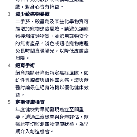
戲，對身心皆有裨益。
減少致癌物暴露
二手菸、殺蟲劑及某些化學物質可
能增加寵物患癌風險。請避免讓寵
物接觸這類物質，並選用寵物安全
的無毒產品。淺色或短毛寵物應避
免長時間直曬陽光，以降低皮膚癌
風險。
絕育手術
絕育能顯著降低特定癌症風險，如
雌性乳腺瘤與雄性睾丸癌。請與獸
醫討論最佳絕育時機以優化健康效
益。
定期健康檢查
年度健檢對早期發現癌症至關重
要。透過血液檢查與身體評估，獸
醫能密切監測寵物健康狀態，為早
期介入創造機會。