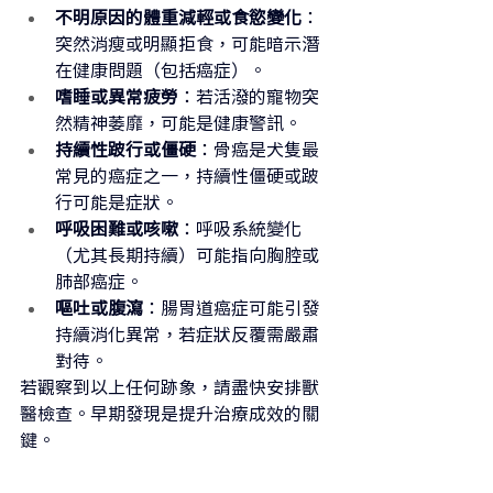
不明原因的體重減輕或食慾變化
：
突然消瘦或明顯拒食，可能暗示潛
在健康問題（包括癌症）。
嗜睡或異常疲勞
：若活潑的寵物突
然精神萎靡，可能是健康警訊。
持續性跛行或僵硬
：骨癌是犬隻最
常見的癌症之一，持續性僵硬或跛
行可能是症狀。
呼吸困難或咳嗽
：呼吸系統變化
（尤其長期持續）可能指向胸腔或
肺部癌症。
嘔吐或腹瀉
：腸胃道癌症可能引發
持續消化異常，若症狀反覆需嚴肅
對待。
若觀察到以上任何跡象，請盡快安排獸
醫檢查。早期發現是提升治療成效的關
鍵。