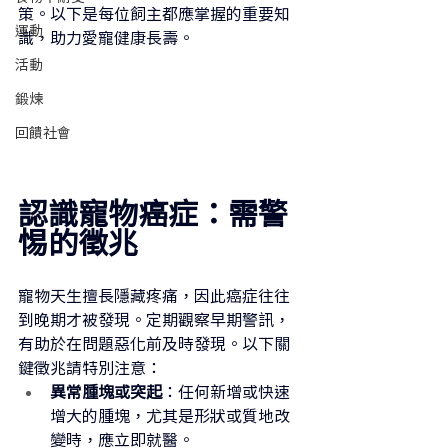
策。以下是每位飼主都應掌握的重要知
運動
識，助力愛寵健康長壽。
活動
鍛煉
回饋社會
認識寵物癌症：需警
惕的徵兆
寵物天生擅長隱藏疼痛，因此癌症往往
到晚期才被發現。定期觀察早期警訊，
有助於在問題惡化前及時發現。以下關
鍵徵兆請特別注意：
異常腫塊或突起
：任何新增或快速
增大的腫塊，尤其是形狀或質地改
變時，應立即就醫。