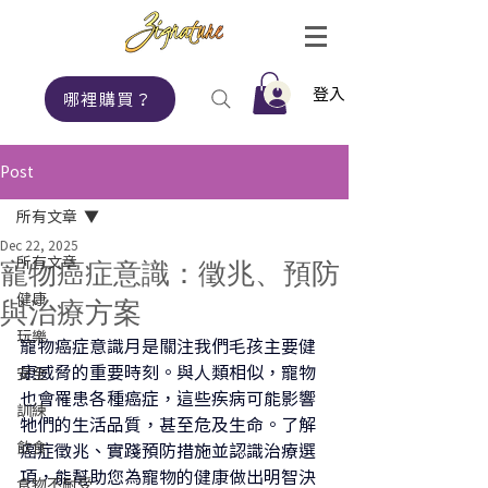
登入
哪裡購買？
Post
所有文章
Dec 22, 2025
所有文章
寵物癌症意識：徵兆、預防
健康
與治療方案
玩樂
寵物癌症意識月是關注我們毛孩主要健
康威脅的重要時刻。與人類相似，寵物
安全
也會罹患各種癌症，這些疾病可能影響
訓練
牠們的生活品質，甚至危及生命。了解
飲食
癌症徵兆、實踐預防措施並認識治療選
項，能幫助您為寵物的健康做出明智決
食物不耐受