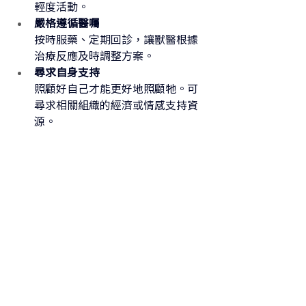
輕度活動。
嚴格遵循醫囑
按時服藥、定期回診，讓獸醫根據
治療反應及時調整方案。
尋求自身支持
照顧好自己才能更好地照顧牠。可
尋求相關組織的經濟或情感支持資
源。
主動守護，為愛行動
寵物癌症意識月提醒我們：健康需始於
日常。透過認識徵兆、實踐預防、了解
治療，您已為毛孩築起一道守護之牆。
知識是對抗疾病最有力的武器。 請隨時
與獸醫溝通疑慮，記住「早期發現就是
最佳契機」——無論是提供營養飲食、減
少環境風險，還是堅持定期健檢，您的
每一步都在為愛寵鋪就更健康、更長久
的幸福之路。