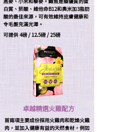
燕麥、小米和藜麥。鱒魚是極優質的蛋
白質、菸酸、維他命B12和奧米加3脂肪
酸的最佳來源，可有效維持皮膚健康和
令毛髮充滿光澤。
可提供 4磅 / 12.5磅 / 25磅
卓越精選
火雞配方
首兩項主要成份採用火雞肉和乾燥火雞
肉，並加入健康有益的天然食材，例如