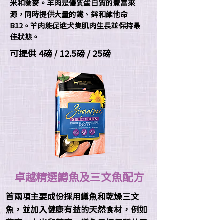
米和藜麥。羊肉是優質蛋白質的豐富來
源，同時提供大量的鐵、鋅和維他命
B12。羊肉能促進犬隻肌肉生長並保持最
佳狀態。
可提供 4磅 / 12.5磅 / 25磅
卓越精選鱒魚及三文魚配方
首兩項主要成份採用鱒魚和乾燥三文
魚，並加入健康有益的天然食材，例如