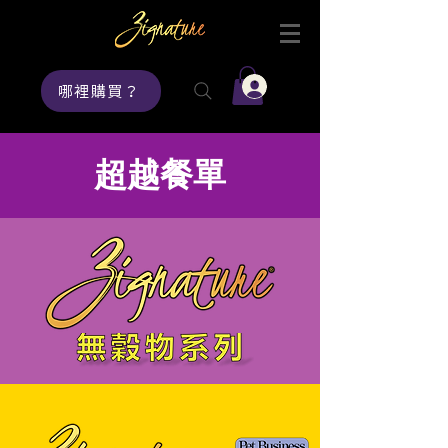
登入
哪裡購買？
​超越餐單