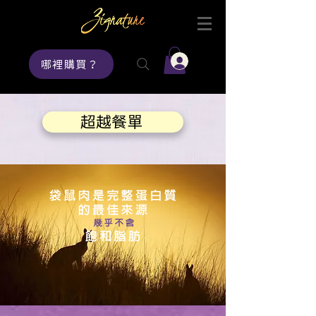
登入
哪裡購買？
超越餐單