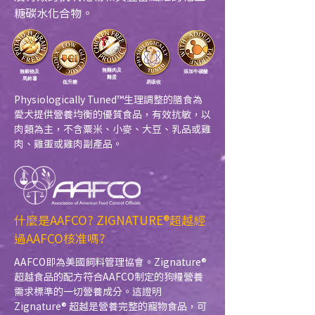
糖碳水化合物。
無雞肉及
​無穀物及
添加牛磺酸
雞蛋
馬鈴薯
​低升糖
易吸收
Physiologically Tuned™生理調整的膳食為
愛犬提供營養均衡的優質食品，有效抗敏，以
肉類為主，不含粟米、小麥、大豆、乳品或雞
肉、雞蛋或雞肉副產品。
什麼是AAFCO? ZIGNATURE®超越經
過AAFCO核准嗎?
AAFCO即為美國飼料管理協會。Zignature®
超越食品的配方符合AAFCO制定的狗糧營養
需求標準的一切營養成分。這證明
Zignature® 超越是營養完整的寵物食品，可