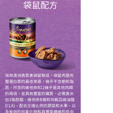
袋鼠配方
採用澳洲高質素袋鼠製成，袋鼠肉是完
整蛋白質的最佳來源，幾乎不含飽和脂
肪，所含的維他命B12幾乎是其他肉類
的兩倍，並具有豐富的鐵質、必需奧米
加3脂肪酸、維他命B雜和共軛亞麻油酸
(CLA)，配合正確比例的蔬菜和水果，以
及有效的抗氧化物和具豐富纖維的低血