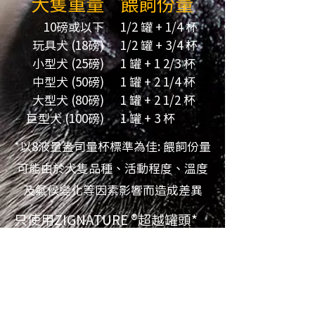
犬隻重量
餵飼份量
10磅或以下
1/2 罐 + 1/4 杯
玩具犬 (18磅)
1/2 罐 + 3/4 杯
小型犬 (25磅)
1 罐 + 1 2/3 杯
中型犬 (50磅)
1 罐 + 2 1/4 杯
大型犬 (80磅)
1 罐 + 2 1/2 杯
巨型犬 (100磅)
1 罐 + 3 杯
*以8液量盎司量杯標準為佳: 餵飼份量
可能由於犬隻品種、活動程度、溫度
及氣候變化等因素影響而造成差異
只使用ZIGNATURE ®超越罐頭*
(每罐重量13OZ.)餵飼
犬隻重量
餵飼份量
10磅或以下
1/4 – 1 罐
玩具犬 (18磅)
1 – 1 1/2 罐