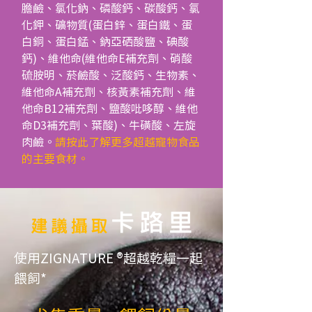
膽鹼、氯化鈉、磷酸鈣、碳酸鈣、氯
化鉀、礦物質(蛋白鋅、蛋白鐵、蛋
白銅、蛋白錳、鈉亞硒酸鹽、碘酸
鈣)、維他命(維他命E補充劑、硝酸
硫胺明、菸鹼酸、泛酸鈣、生物素、
維他命A補充劑、核黃素補充劑、維
他命B12補充劑、鹽酸吡哆醇、維他
命D3補充劑、葉酸)、牛磺酸、左旋
肉鹼。
請按此了解更多超越寵物食品
的主要食材。
使用ZIGNATURE ®超越乾糧一起
餵飼*