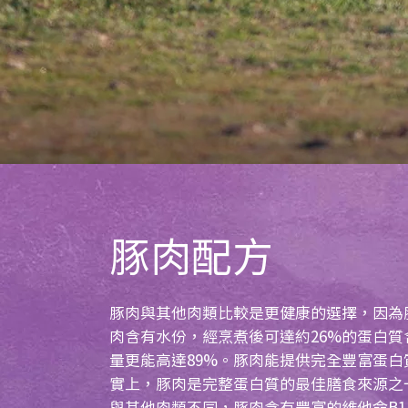
豚肉配方
豚肉與其他肉類比較是更健康的選擇，因為
肉含有水份，經烹煮後可達約26%的蛋白
量更能高達89%。豚肉能提供完全豐富蛋
實上，豚肉是完整蛋白質的最佳膳食來源之
與其他肉類不同，豚肉含有豐富的維他命B1