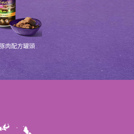
​豚肉配方罐頭