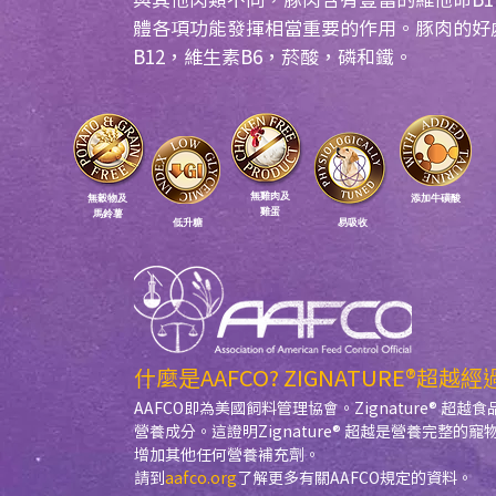
體各項功能發揮相當重要的作用。豚肉的好
B12，維生素B6，菸酸，磷和鐵。​
無雞肉及
​無穀物及
添加牛磺酸
雞蛋
馬鈴薯
​低升糖
易吸收
什麼是AAFCO? ZIGNATURE®超越經
AAFCO即為美國飼料管理協會。Zignature® 
營養成分。這證明Zignature® 超越是營養完整
增加其他任何營養補充劑。
請到
aafco.org
了解更多有關AAFCO規定的資料。