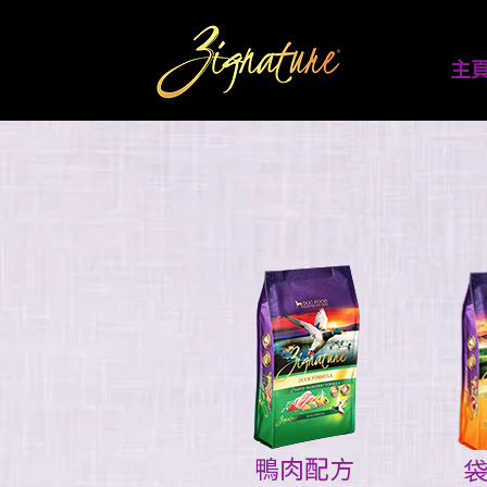
主
鴨肉配方