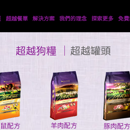
頁
超越餐單
解決方案
我們的理念
探索更多
免費
超越餐單
超越狗糧
​│
超越罐頭
羊肉配方
袋鼠配方
豚肉配