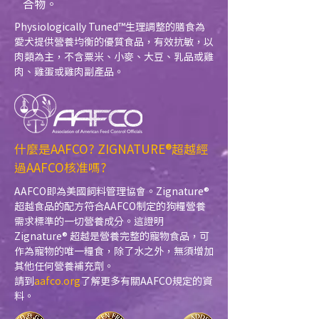
合物。
Physiologically Tuned™生理調整的膳食為
愛犬提供營養均衡的優質食品，有效抗敏，以
肉類為主，不含粟米、小麥、大豆、乳品或雞
肉、雞蛋或雞肉副產品。
什麼是AAFCO? ZIGNATURE®超越經
過AAFCO核准嗎?
AAFCO即為美國飼料管理協會。Zignature®
超越食品的配方符合AAFCO制定的狗糧營養
需求標準的一切營養成分。這證明
Zignature® 超越是營養完整的寵物食品，可
作為寵物的唯一糧食，除了水之外，無須增加
其他任何營養補充劑。
請到
aafco.org
了解更多有關AAFCO規定的資
料。