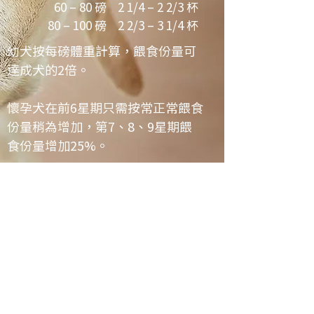
60 – 80 磅
2 1/4 – 2 2/3 杯
80 – 100 磅
2 2/3 – 3 1/4 杯
幼犬按每磅體重計算，餵食份量可
達成犬的2倍。
懷孕犬在前6星期只需按常正常餵食
份量稍為增加，第7、8、9星期餵
食份量增加25%。
哺乳期母犬在哺乳期會即時需要大
量營養，因此餵食份量會比正常份
量增加50%。尤其哺乳高峰期（4-5
星期左右），餵食份量應比正常份
量增加300％，每天分3次平均餵食
最為理想。