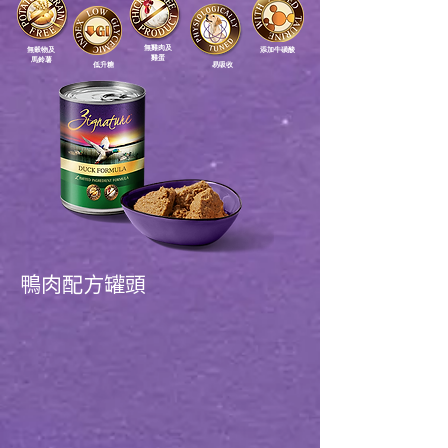
無雞肉及
​無穀物及
添加牛磺酸
雞蛋
馬鈴薯
​低升糖
易吸收
鴨肉配方罐頭