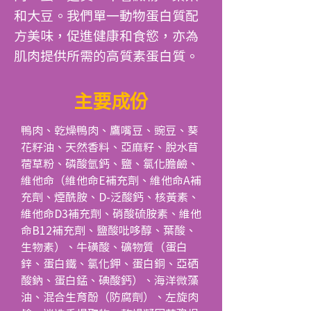
和大豆。我們單一動物蛋白質配
方美味，促進健康和食慾，亦為
肌肉提供所需的高質素蛋白質。
主要成份
鴨肉、乾燥鴨肉、鷹嘴豆、豌豆、葵
花籽油、天然香料、亞麻籽、脫水苜
蓿草粉、磷酸氫鈣、鹽、氯化膽鹼、
維他命（維他命E補充劑、維他命A補
充劑、煙酰胺、D-泛酸鈣、核黃素、
維他命D3補充劑、硝酸硫胺素、維他
命B12補充劑、鹽酸吡哆醇、葉酸、
生物素）、牛磺酸、礦物質（蛋白
鋅、蛋白鐵、氯化鉀、蛋白銅、亞硒
酸鈉、蛋白錳、碘酸鈣）、海洋微藻
油、混合生育酚（防腐劑）、左旋肉