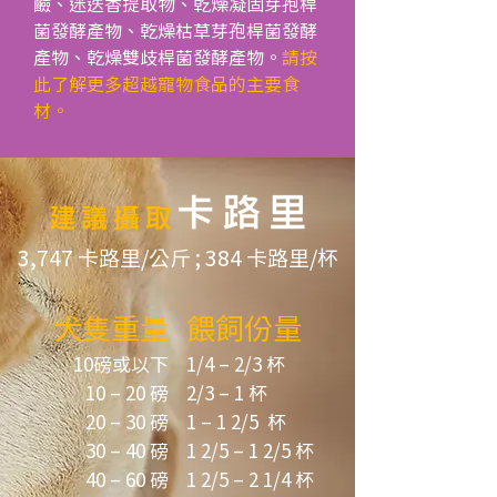
鹼、迷迭香提取物、乾燥凝固芽孢桿
菌發酵產物、乾燥枯草芽孢桿菌發酵
產物、乾燥雙歧桿菌發酵產物。
請按
此了解更多超越寵物食品的主要食
材。
3,747 卡路里/公斤 ; 384 卡路里/杯
犬隻重量
餵飼份量
10磅或以下
1/4 – 2/3 杯
10 – 20 磅
2/3 – 1 杯
20 – 30 磅
1 – 1 2/5 杯
30 – 40 磅
1 2/5 – 1 2/5 杯
40 – 60 磅
1 2/5 – 2 1/4 杯