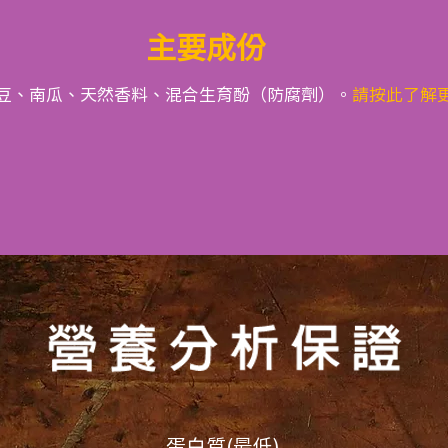
主要成份
豆、南瓜、天然香料、混合生育酚（防腐劑）。
請按此了解
蛋白質(最低)