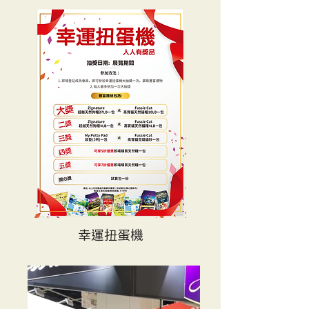
幸運扭蛋機